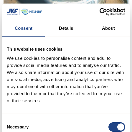
Consent
Details
About
This website uses cookies
We use cookies to personalise content and ads, to
Soutien et maintenance continus
provide social media features and to analyse our traffic.
Nous proposons des services complets d'assistance et de
We also share information about your use of our site with
maintenance. Ces services comprennent une maintenance
our social media, advertising and analytics partners who
may combine it with other information that you’ve
préventive programmée pour assurer le bon fonctionnement
provided to them or that they’ve collected from your use
du système, ainsi qu'un personnel d'assistance
of their services.
immédiatement disponible pour résoudre tout problème
inattendu qui pourrait survenir.
Consent
Necessary
Selection