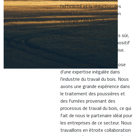
l'efficacité et la réduction des
coûts et de la consommation
d'énergie. Cela permet non
seulement de garantir un
environnement de travail plus sûr,
mais aussi d'avoir un effet positif
sur les résultats de l'entreprise.
Outre ses produits, JKF dispose
d'une expertise inégalée dans
l'industrie du travail du bois. Nous
avons une grande expérience dans
le traitement des poussières et
des fumées provenant des
processus de travail du bois, ce qui
fait de nous le partenaire idéal pour
les entreprises de ce secteur. Nous
travaillons en étroite collaboration