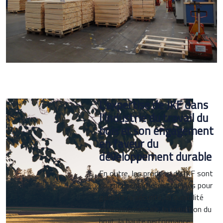
L'expertise de JKF dans
l'industrie du travail du
bois et son engagement
en faveur du
développement durable
En outre, les produits de JKF sont
soigneusement sélectionnés pour
garantir la sécurité, la durabilité
environnementale, la réduction du
bruit, la haute performance,