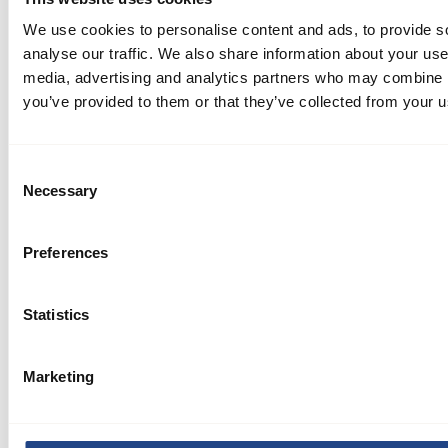
We use cookies to personalise content and ads, to provide s
analyse our traffic. We also share information about your use 
media, advertising and analytics partners who may combine it
you’ve provided to them or that they’ve collected from your us
Consent
Necessary
Selection
Cas pratique
Autres
Preferences
Une solution efficace de dépoussiérage résout le
problème de l'accumulation de poussière sur les
toits
Statistics
Dans le monde des systèmes de dépoussiérage, il est
Marketing
essentiel de trouver la bonne solution pour relever des
défis spécifiques. Cette étude de cas explore la
manière dont JKF, l'un des principaux fournisseurs de