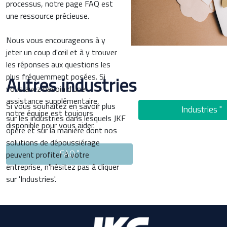
processus, notre page FAQ est
une ressource précieuse.
Nous vous encourageons à y
jeter un coup d'œil et à y trouver
les réponses aux questions les
plus fréquemment posées. Si
Autres industries
vous avez besoin d'une
assistance supplémentaire,
Si vous souhaitez en savoir plus
Industries "
notre équipe est toujours
sur les industries dans lesquels JKF
disponible pour vous aider.
opère et sur la manière dont nos
solutions de dépoussiérage
peuvent profiter à votre
FAQ "
entreprise, n'hésitez pas à cliquer
sur 'Industries'.