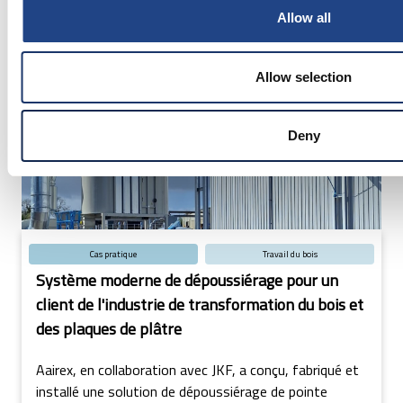
solutions de dépoussiérage, a réussi à résoudre un
Allow all
problème unique auquel était confrontée une
entreprise à la recherche d'un nouveau système de
dépoussiérage. En mettant en œuvre une approche
Allow selection
innovante, JKF a non seulement résolu le problème de
l'accumulation de poussière sur le toit, mais a
également fourni une solution rentable et peu
Deny
encombrante
Cas pratique
Travail du bois
Système moderne de dépoussiérage pour un
client de l'industrie de transformation du bois et
des plaques de plâtre
Aairex, en collaboration avec JKF, a conçu, fabriqué et
installé une solution de dépoussiérage de pointe