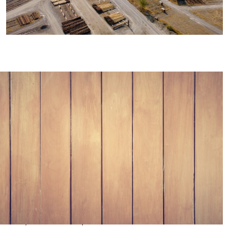
L'importance du
dépoussiérage dans
l'industrie du travail du
bois
L'engagement de JKF en faveur de
l'air propre et de la durabilité
s'aligne sur l'accent mis au niveau
mondial sur la réduction des
émissions de CO2, le recyclage et
la gestion des déchets. Notre
gamme de filtres, de ventilateurs,
de tuyaux et d'autres produits de