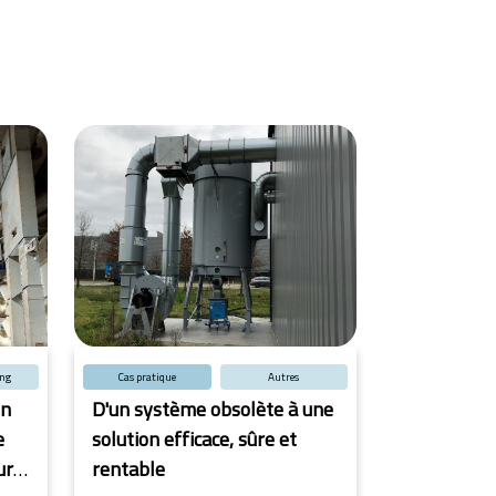
ing
Cas pratique
Autres
un
D'un système obsolète à une
e
solution efficace, sûre et
ur
rentable