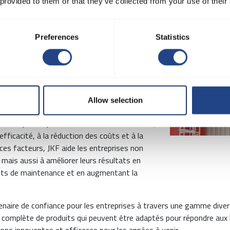
 provided to them or that they’ve collected from your use of their
différentes industries
Preferences
Statistics
ue industrie, la gamme complète de produits
 répondre à un large éventail de besoins en
t ventilateurs aux filtres, sacs de filtre,
 de produits qui peuvent être utilisés dans
ntes industries.
Allow selection
isent par l'importance accordée à la sécurité,
efficacité, à la réduction des coûts et à la
ces facteurs, JKF aide les entreprises non
mais aussi à améliorer leurs résultats en
oûts de maintenance et en augmentant la
enaire de confiance pour les entreprises à travers une gamme dive
omplète de produits qui peuvent être adaptés pour répondre aux be