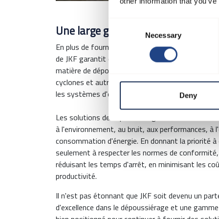
other information that you’ve
Consent
Une large gamme de produits pour 
Necessary
Selection
En plus de fournir des solutions adaptées à chaq
de JKF garantit que l'entreprise est en mesure de
matière de dépoussiérage. Des écluses rotoatives e
cyclones et autres, JKF offre une gamme complète
les systèmes d'extraction de process dans différe
Deny
Les solutions de dépoussiérage de JKF se caractér
à l'environnement, au bruit, aux performances, à l'
consommation d'énergie. En donnant la priorité à 
seulement à respecter les normes de conformité, 
réduisant les temps d'arrêt, en minimisant les c
productivité.
Il n'est pas étonnant que JKF soit devenu un part
d'excellence dans le dépoussiérage et une gamme c