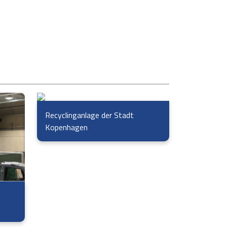
Recyclinganlage der Stadt
Kopenhagen