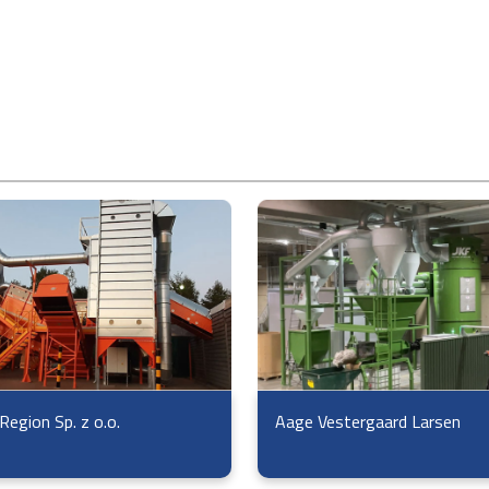
Region Sp. z o.o.
Aage Vestergaard Larsen