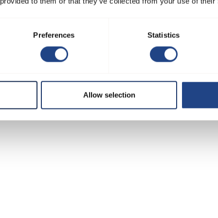
 provided to them or that they’ve collected from your use of their
eranlage - Prozessextraktion
Hersteller von Süßwaren und
Preferences
Statistics
der Reisproduktion
Bäckereizutaten
RIE
Allow selection