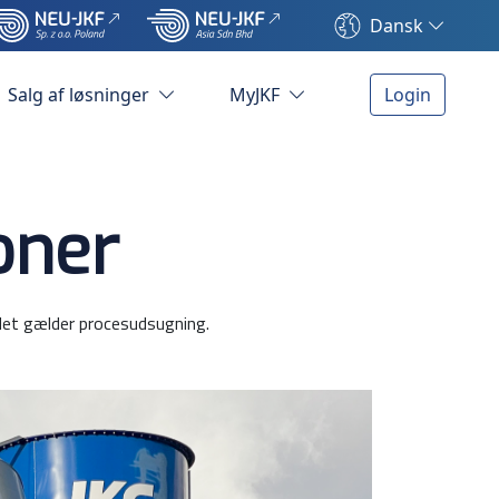
Dansk
Salg af løsninger
MyJKF
Login
oner
 det gælder procesudsugning.