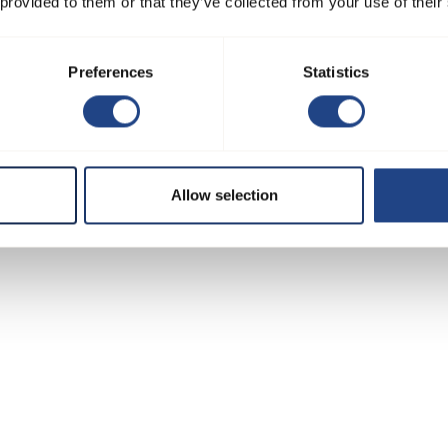
 provided to them or that they’ve collected from your use of their
eranlæg - procesudvinding fra
Producent af konfekture- og
Preferences
Statistics
roduktion
bageriingredienser
Allow selection