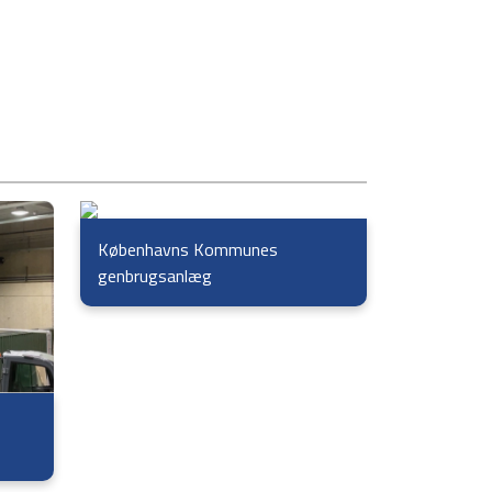
Københavns Kommunes
genbrugsanlæg