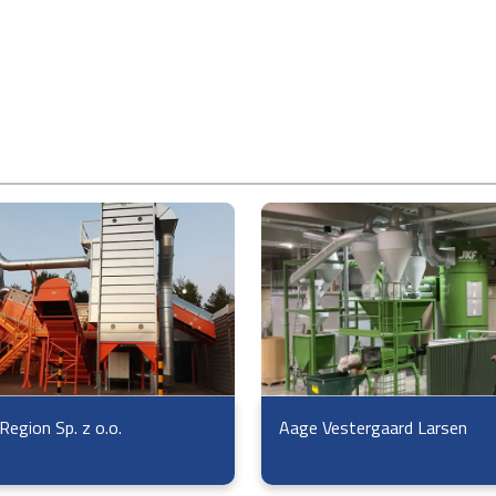
Region Sp. z o.o.
Aage Vestergaard Larsen