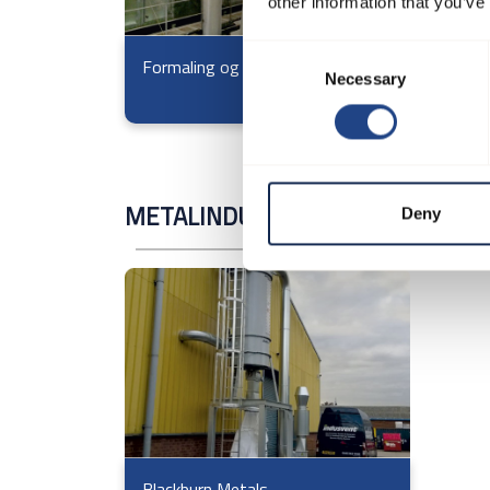
other information that you’ve
Consent
Formaling og forarbejdning af ris
Filt
Necessary
Selection
risp
METALINDUSTRIEN
Deny
Blackburn Metals