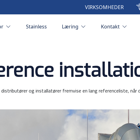
VIRKSOMHEDER
or
Stainless
Læring
Kontakt
erence installati
stributører og installatører fremvise en lang referenceliste, når