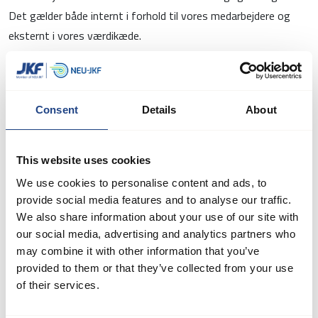
Det gælder både internt i forhold til vores medarbejdere og
eksternt i vores værdikæde.
Medarbejdere
Consent
Details
About
Vi vil give vores medarbejdere en ansættelsesramme, der altid
følger gældende love og overenskomster på vores områder
med hensyn til betaling af rimelige lønninger samt andre
This website uses cookies
ansættelsesvilkår. Vi vil arbejde for at sikre, at vores
We use cookies to personalise content and ads, to
medarbejdere har udviklingsmuligheder på arbejdspladsen ved
provide social media features and to analyse our traffic.
at tilbyde uddannelse og træning.
We also share information about your use of our site with
our social media, advertising and analytics partners who
Vi vil give vores medarbejdere et sikkert og sundt arbejdsmiljø.
may combine it with other information that you’ve
provided to them or that they’ve collected from your use
Vi vil beskytte vores medarbejdere mod korporlig afstraffelse,
of their services.
psykisk tvang eller chikane.