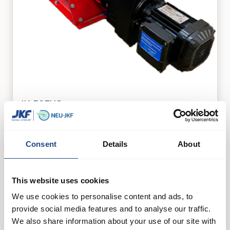
JK-50EXS
Filtry i separatory
See product
Consent
Details
About
This website uses cookies
We use cookies to personalise content and ads, to
provide social media features and to analyse our traffic.
We also share information about your use of our site with